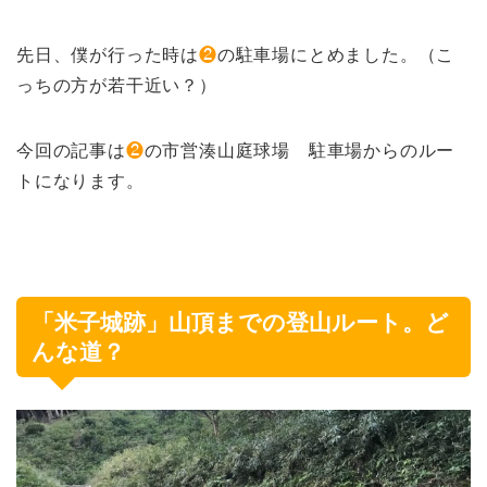
先日、僕が行った時は
❷
の駐車場にとめました。（こ
っちの方が若干近い？）
今回の記事は
❷
の市営湊山庭球場 駐車場からのルー
トになります。
「米子城跡」山頂までの登山ルート。ど
んな道？