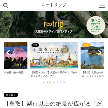
ルートリップ
特集
四国
！？の枝垂れ梅の庭園
【関西ドライブ】大阪から日帰りで「海外
【香川】大阪から車で
行...
気分が楽しめる」穴...
旅。オススメ１０の...
旅ブログ
【鳥取】期待以上の絶景が広がる「米