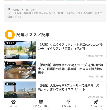
HOME
旅ブログ
【鳥取】期待以上の絶景が広がる「米子城跡」行き方とオススメの時期・付近の
観光スポット
関連オススメ記事
旅ブログ
【大阪】りんくうアウトレット周辺のオススメラ
ンチ イタリアン「空音」（予約可）
2019年12月22日
旅ブログ
【和歌山】満幸商店の”わさびスープ”を食べに加
太へ 日曜日の混雑・駐車場・オススメ観光地&
温泉
2019年11月24日
旅ブログ
【岡山】大阪から車&フェーリーで瀬戸内「犬
島」へ。歩いて回るオススメルート
2019年5月4日
ホーム
大阪から日帰り
大阪から一泊
ランキング