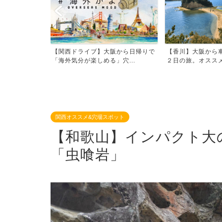
阪から日帰りで
【香川】大阪から車で小豆島へ１泊
【広島】大阪から
穴...
２日の旅。オススメ１０の...
ぎ島「大久野島」へ１
関西オススメ&穴場スポット
【和歌山】インパクト大
「虫喰岩」