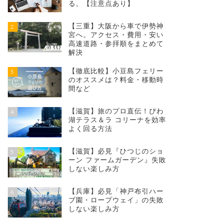
る。【注意点あり】
【三重】大阪から車で伊勢神
2
宮へ。アクセス・費用・安い
高速道路・参拝順をまとめて
解決
【徹底比較】小豆島フェリー
3
のオススメは？料金・移動時
間など
【滋賀】旅のプロ直伝！びわ
4
湖テラス＆ラ コリーナを効率
よく回る方法
【滋賀】必見『ひつじのショ
5
ーン ファームガーデン』失敗
しない楽しみ方
【兵庫】必見「神戸布引ハー
6
ブ園・ロープウェイ」の失敗
しない楽しみ方