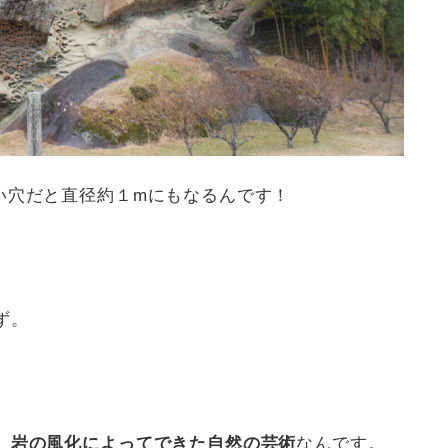
い穴だと直径約１mにもなるんです！
ず。
、
岩の風化によってできた自然の芸術
なんです。