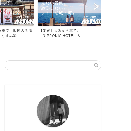
ら車で、
こんなお寺があったのか！関西の絶
個人的には日
TEL 大...
景寺８選
庭園「鈴鹿の森