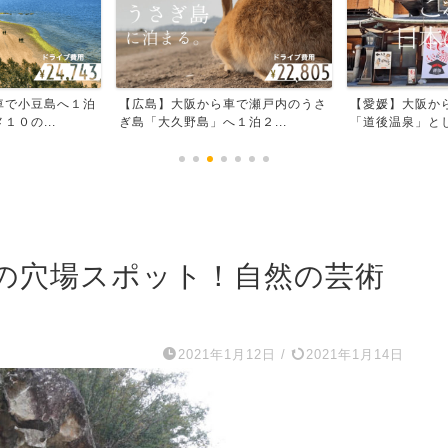
車で瀬戸内のうさ
【愛媛】大阪から車で、四国の名湯
【愛媛】大阪か
泊２...
「道後温泉」としなまみ海...
「NIPPONIA HO
の穴場スポット！自然の芸術
2021年1月12日
/
2021年1月14日