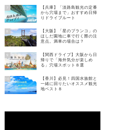
【兵庫】「淡路島観光の定番
7
から穴場まで」おすすめ日帰
りドライブルート
【大阪】「星のブランコ」の
8
ほしだ園地に車で行く際の注
意点。満車の場合は？
【関西ドライブ】大阪から日
9
帰りで「海外気分が楽しめ
る」穴場スポット８選
【香川】必見！四国水族館と
10
一緒に回りたいオススメ観光
地ベスト８