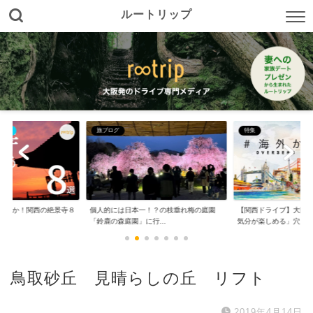
ルートリップ
イブ
旅ブログ
特集
たのか！関西の絶景寺８
個人的には日本一！？の枝垂れ梅の庭園
【関西ドライブ】大阪
「鈴鹿の森庭園」に行...
気分が楽しめる」穴...
鳥取砂丘 見晴らしの丘 リフト
2019年4月14日