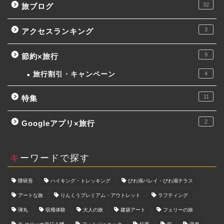
32
旅ブログ
3
アクセスランキング
9
節約×旅行
旅行割引・キャンペーン
4
11
特集
2
Googleアプリ×旅行
キーワードで探す
隈研吾
ハイキング・トレッキング
びわ湖バレイ・びわ湖テラス
アートな旅
りんくうプレミアム・アウトレット
ラフティング
弾丸
収穫体験
大人の旅
建築アート
フェリーの旅