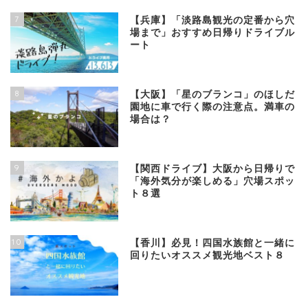
7
【兵庫】「淡路島観光の定番から穴
場まで」おすすめ日帰りドライブル
ート
8
【大阪】「星のブランコ」のほしだ
園地に車で行く際の注意点。満車の
場合は？
9
【関西ドライブ】大阪から日帰りで
「海外気分が楽しめる」穴場スポッ
ト８選
10
【香川】必見！四国水族館と一緒に
回りたいオススメ観光地ベスト８