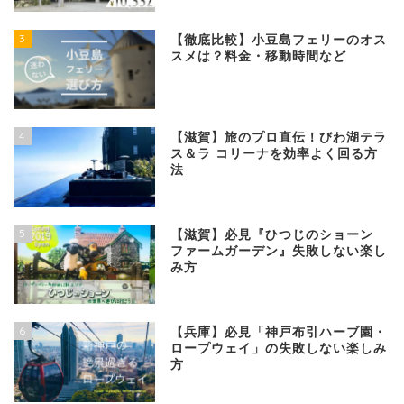
3
【徹底比較】小豆島フェリーのオス
スメは？料金・移動時間など
4
【滋賀】旅のプロ直伝！びわ湖テラ
ス＆ラ コリーナを効率よく回る方
法
5
【滋賀】必見『ひつじのショーン
ファームガーデン』失敗しない楽し
み方
6
【兵庫】必見「神戸布引ハーブ園・
ロープウェイ」の失敗しない楽しみ
方