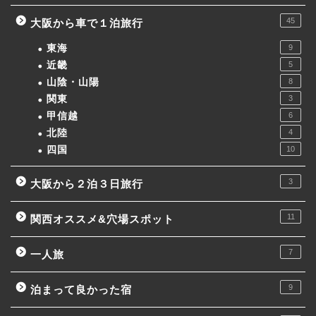
45
大阪から車で１泊旅行
東海
9
近畿
5
山陰・山陽
8
関東
3
甲信越
6
北陸
4
四国
10
3
大阪から２泊３日旅行
11
関西オススメ&穴場スポット
7
一人旅
9
泊まって良かった宿