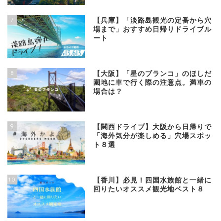
7
【兵庫】「淡路島観光の定番から穴
場まで」おすすめ日帰りドライブル
ート
8
【大阪】「星のブランコ」のほしだ
園地に車で行く際の注意点。満車の
場合は？
9
【関西ドライブ】大阪から日帰りで
「海外気分が楽しめる」穴場スポッ
ト８選
10
【香川】必見！四国水族館と一緒に
回りたいオススメ観光地ベスト８