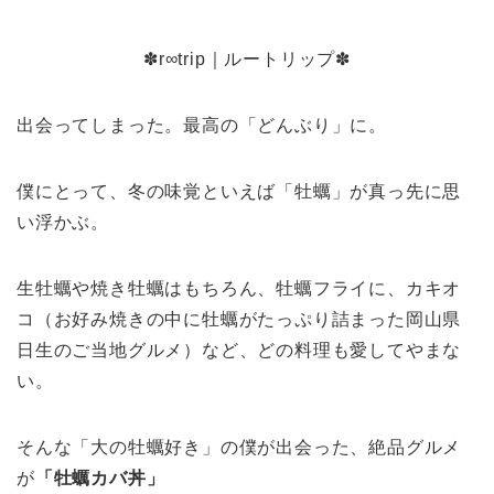
✽r∞trip｜ルートリップ✽
出会ってしまった。最高の「どんぶり」に。
僕にとって、冬の味覚といえば「牡蠣」が真っ先に思
い浮かぶ。
生牡蠣や焼き牡蠣はもちろん、牡蠣フライに、カキオ
コ（お好み焼きの中に牡蠣がたっぷり詰まった岡山県
日生のご当地グルメ）など、どの料理も愛してやまな
い。
そんな「大の牡蠣好き」の僕が出会った、絶品グルメ
が
「牡蠣カバ丼」