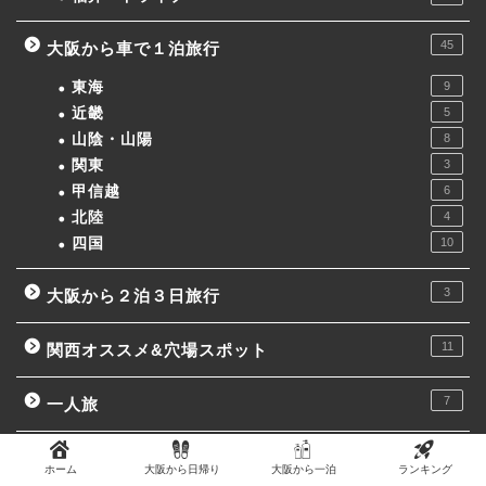
45
大阪から車で１泊旅行
東海
9
近畿
5
山陰・山陽
8
関東
3
甲信越
6
北陸
4
四国
10
3
大阪から２泊３日旅行
11
関西オススメ&穴場スポット
7
一人旅
9
泊まって良かった宿
ホーム
大阪から日帰り
大阪から一泊
ランキング