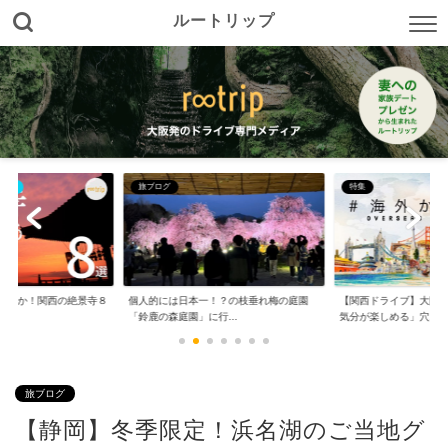
ルートリップ
特集
四国
！？の枝垂れ梅の庭園
【関西ドライブ】大阪から日帰りで「海外
【香川】大阪から車で
行...
気分が楽しめる」穴...
旅。オススメ１０の...
旅ブログ
【静岡】冬季限定！浜名湖のご当地グ