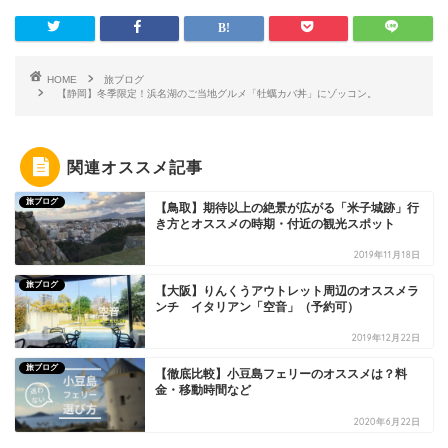
HOME
旅ブログ
【静岡】冬季限定！浜名湖のご当地グルメ「牡蠣カバ丼」にゾッコン。
関連オススメ記事
旅ブログ
【鳥取】期待以上の絶景が広がる「米子城跡」行
き方とオススメの時期・付近の観光スポット
2019年11月18日
旅ブログ
【大阪】りんくうアウトレット周辺のオススメラ
ンチ イタリアン「空音」（予約可）
2019年12月22日
旅ブログ
【徹底比較】小豆島フェリーのオススメは？料
金・移動時間など
2020年6月22日