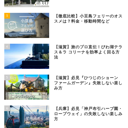
3
【徹底比較】小豆島フェリーのオス
スメは？料金・移動時間など
4
【滋賀】旅のプロ直伝！びわ湖テラ
ス＆ラ コリーナを効率よく回る方
法
5
【滋賀】必見『ひつじのショーン
ファームガーデン』失敗しない楽し
み方
6
【兵庫】必見「神戸布引ハーブ園・
ロープウェイ」の失敗しない楽しみ
方