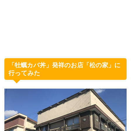
「牡蠣カバ丼」発祥のお店「松の家」に
行ってみた