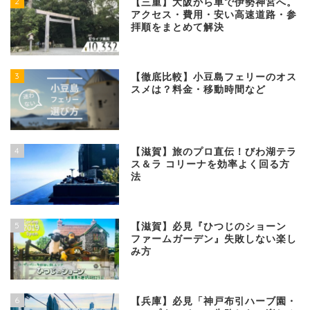
2
【三重】大阪から車で伊勢神宮へ。
アクセス・費用・安い高速道路・参
拝順をまとめて解決
3
【徹底比較】小豆島フェリーのオス
スメは？料金・移動時間など
4
【滋賀】旅のプロ直伝！びわ湖テラ
ス＆ラ コリーナを効率よく回る方
法
5
【滋賀】必見『ひつじのショーン
ファームガーデン』失敗しない楽し
み方
6
【兵庫】必見「神戸布引ハーブ園・