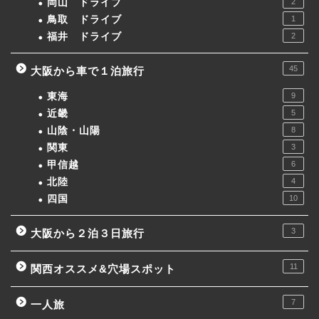
岡山 ドライブ
2
鳥取 ドライブ
1
福井 ドライブ
2
45
大阪から車で１泊旅行
東海
9
近畿
5
山陰・山陽
8
関東
3
甲信越
6
北陸
4
四国
10
3
大阪から２泊３日旅行
11
関西オススメ&穴場スポット
7
一人旅