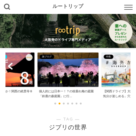
ルートリップ
イブ
旅ブログ
特集
たのか！関西の絶景寺８
個人的には日本一！？の枝垂れ梅の庭園
【関西ドライブ】大阪
「鈴鹿の森庭園」に行...
気分が楽しめる」穴...
― TAG ―
ジブリの世界