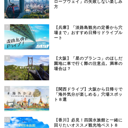
ロープウェイ」の失敗しない楽しみ
方
7
【兵庫】「淡路島観光の定番から穴
場まで」おすすめ日帰りドライブル
ート
8
【大阪】「星のブランコ」のほしだ
園地に車で行く際の注意点。満車の
場合は？
9
【関西ドライブ】大阪から日帰りで
「海外気分が楽しめる」穴場スポッ
ト８選
10
【香川】必見！四国水族館と一緒に
回りたいオススメ観光地ベスト８