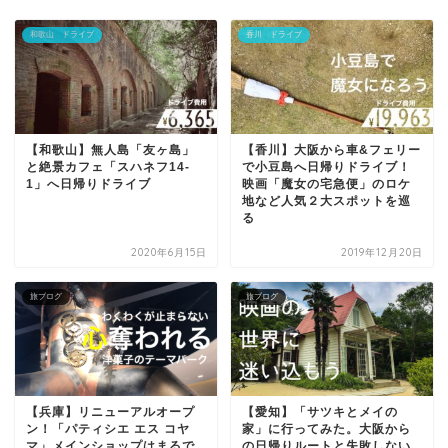
和歌山 ドライブ
香川 ドライブ
【和歌山】無人島「友ヶ島」
【香川】大阪から車&フェリー
と絶景カフェ「スハネフ14-
で小豆島へ日帰りドライブ！
1」へ日帰りドライブ
映画「魔女の宅急便」のロケ
地など人気２大スポットを巡
る
2020年6月15日
2019年12月20日
旅ブログ
旅ブログ
【兵庫】リニューアルオープ
【愛知】「サツキとメイの
ン！「パティシエ エス コヤ
家」に行ってみた。大阪から
マ」メインショップはまるで
の日帰りルートと失敗しない