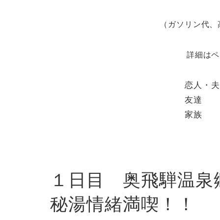
（ガソリン代、
詳細はペ
恋人・
友
家
１日目 奥飛騨温泉
秘湯情緒満喫！！