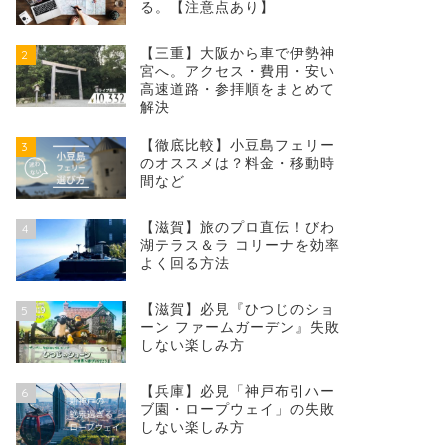
る。【注意点あり】
【三重】大阪から車で伊勢神
2
宮へ。アクセス・費用・安い
高速道路・参拝順をまとめて
解決
【徹底比較】小豆島フェリー
3
のオススメは？料金・移動時
間など
【滋賀】旅のプロ直伝！びわ
4
湖テラス＆ラ コリーナを効率
よく回る方法
【滋賀】必見『ひつじのショ
5
ーン ファームガーデン』失敗
しない楽しみ方
【兵庫】必見「神戸布引ハー
6
ブ園・ロープウェイ」の失敗
しない楽しみ方