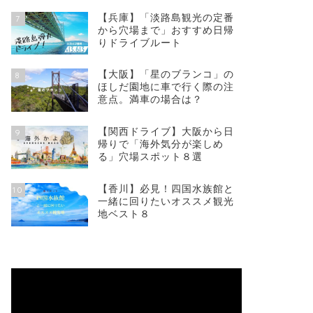
【兵庫】「淡路島観光の定番
7
から穴場まで」おすすめ日帰
りドライブルート
【大阪】「星のブランコ」の
8
ほしだ園地に車で行く際の注
意点。満車の場合は？
【関西ドライブ】大阪から日
9
帰りで「海外気分が楽しめ
る」穴場スポット８選
【香川】必見！四国水族館と
10
一緒に回りたいオススメ観光
地ベスト８