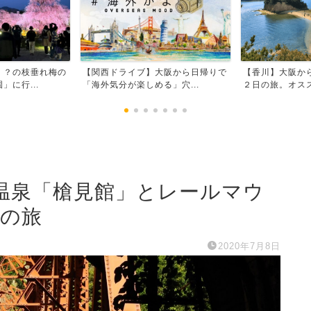
！？の枝垂れ梅の
【関西ドライブ】大阪から日帰りで
【香川】大阪か
に行...
「海外気分が楽しめる」穴...
２日の旅。オスス
温泉「槍見館」とレールマウ
日の旅
2020年7月8日