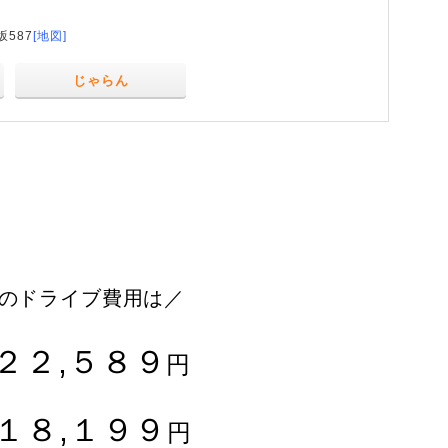
587
[地図]
じゃらん
のドライブ費用は／
２２,５８９
円
１８,１９９
円