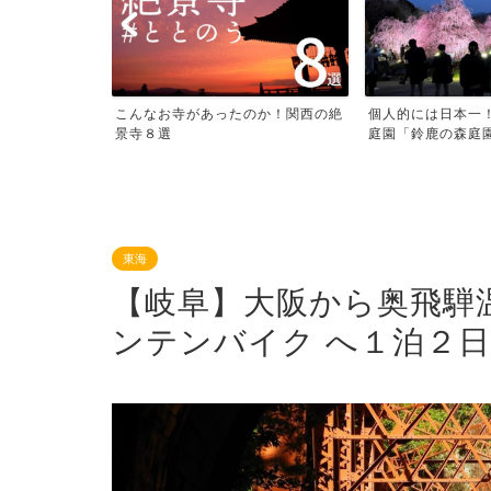
で、
こんなお寺があったのか！関西の絶
個人的には日本一
大...
景寺８選
庭園「鈴鹿の森庭園」
東海
【岐阜】大阪から奥飛騨
ンテンバイク へ１泊２