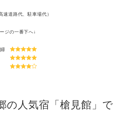
高速道路代、駐車場代）
ージの一番下へ↓
夫婦
達
族
郷の人気宿「槍見館」で