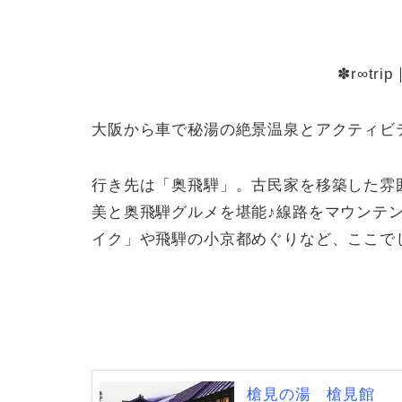
✽r∞tr
大阪から車で秘湯の絶景温泉とアクティビ
行き先は「奥飛騨」。古民家を移築した雰
美と奥飛騨グルメを堪能♪線路をマウンテ
イク」や飛騨の小京都めぐりなど、ここで
槍見の湯 槍見館