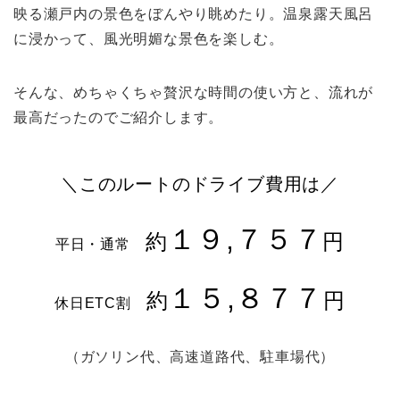
映る瀬戸内の景色をぼんやり眺めたり。温泉露天風呂
に浸かって、風光明媚な景色を楽しむ。
そんな、めちゃくちゃ贅沢な時間の使い方と、流れが
最高だったのでご紹介します。
＼このルートのドライブ費用は／
１９,７５７
約
円
平日・通常
１５,８７７
約
円
休日ETC割
（ガソリン代、高速道路代、駐車場代）