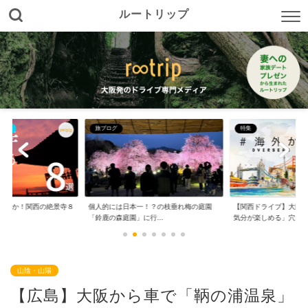
ルートリップ
特集
四国
！？の枝垂れ梅の庭園
【関西ドライブ】大阪から日帰りで「海外
【香川】大阪から車で
行...
気分が楽しめる」穴...
旅。オススメ１０の...
山陰・山陽
【広島】大阪から車で「鞆の浦温泉」