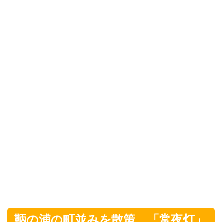
鞆の浦の町並みを散策 「常夜灯」