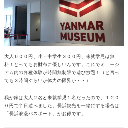
大人６００円、小・中学生３００円、未就学児は無
料！とってもお財布に優しいんです。これでミュージ
アム内の各種体験が時間無制限で遊び放題！（と言っ
ても３時間ぐらいが体力の限界か・・）
我が家は大人２名と未就学児１名だったので、１２０
０円で半日遊べました。長浜観光を一緒にする場合は
「長浜浪漫パスポート」がお得です。