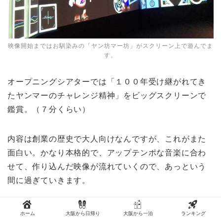
映像開始まではお馴染みの「ヤン坊マー坊」がスクリーン上で遊んでま
す。
オープニングシアターでは「１００年受け継がれてき
たヤンマーのチャレンジ精神」をビッグスクリーンで
鑑賞。（７分くらい）
内容は創業の歴史で大人向けなんですが、これがまた
面白い。かなり本格的で、アップテンポな音楽に合わ
せて、作り込んだ映像が流れていくので、あっという
間に過ぎていきます。
そして、終わりと同時に、、、この続きは実際に楽し
ホーム
大阪から日帰り
大阪から一泊
ランキング