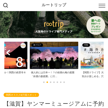
ルートリップ
特集
四国
！？の枝垂れ梅の庭園
【関西ドライブ】大阪から日帰りで「海外
【香川】大阪から車で
行...
気分が楽しめる」穴...
旅。オススメ１０の...
関西オススメ&穴場スポット
【滋賀】ヤンマーミュージアムに予約